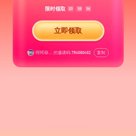
限时领取
:
:
23
59
54
立即领取
呵呵😄嗷好吧
的邀请码:
复制
754080492