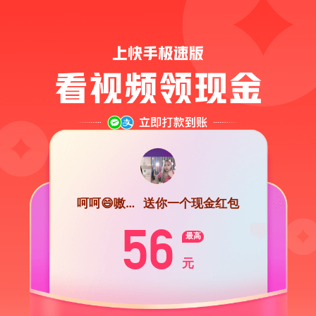
呵呵😄嗷好吧
送你一个现金红包
56
元